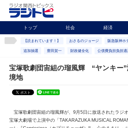
トップ
社会
経済
【読まれています！】
おさるのジョージ
阪急阪神ホ
追加抽選
豊田賀一
財政健全化
公債費負担負担適
宝塚歌劇団宙組の瑠風輝 “ヤンキー”演じ
境地
宝塚歌劇団宙組の瑠風輝が、9月5日に放送されたラジオ
宝塚大劇場で上演中の「TAKARAZUKA MUSICAL RO