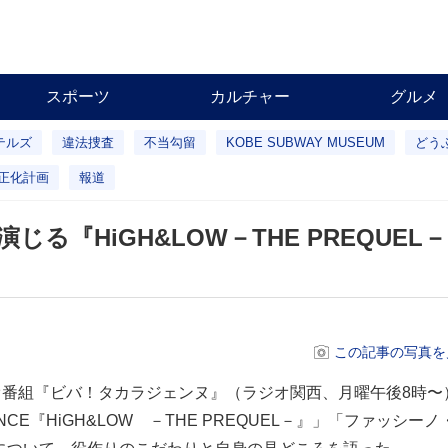
スポーツ
カルチャー
グルメ
テルズ
違法捜査
不当勾留
KOBE SUBWAY MUSEUM
どう
正化計画
報道
る『HiGH&LOW－THE PREQUEL
この記事の写真を
番組『ビバ！タカラジェンヌ』（ラジオ関西、月曜午後8時〜
MANCE『HiGH&LOW －THE PREQUEL－』」「ファッシー