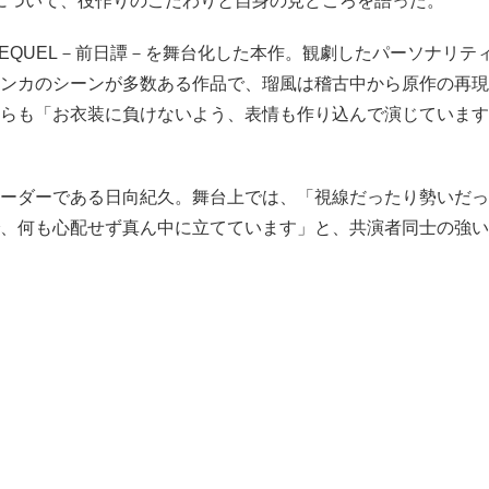
まに-」について、役作りのこだわりと自身の見どころを語った。
REQUEL－前日譚－を舞台化した本作。観劇したパーソナリテ
ンカのシーンが多数ある作品で、瑠風は稽古中から原作の再現
らも「お衣装に負けないよう、表情も作り込んで演じています
ーダーである日向紀久。舞台上では、「視線だったり勢いだっ
、何も心配せず真ん中に立てています」と、共演者同士の強い