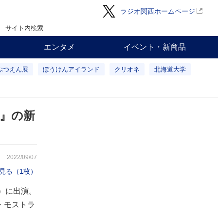
ラジオ関西ホームページ
サイト内検索
エンタメ
イベント・新商品
ぶつえん展
ぼうけんアイランド
クリオネ
北海道大学
－』の新
2022/09/07
見る（1枚）
）に出演。
ノ・モストラ