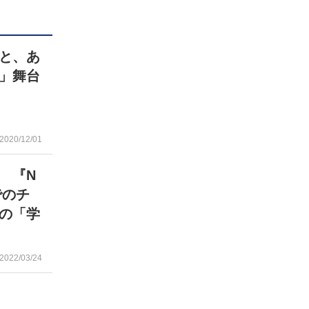
と、あ
」舞台
2020/12/01
 『N
でのチ
の「学
2022/03/24