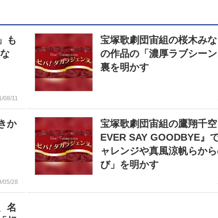
」も
宝塚歌劇団宙組の桜木みな
らな
の作品の「濃厚ラブシーン
裏を明かす
1/08/11
きか
宝塚歌劇団宙組の鷹翔千空
EVER SAY GOODBYE』
ャレンジや真風涼帆らから
び」を明かす
9/05/28
、名