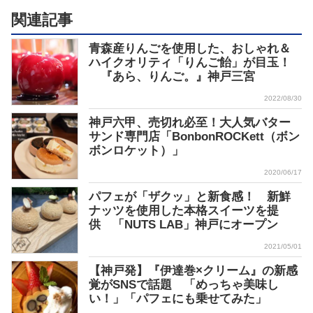
関連記事
青森産りんごを使用した、おしゃれ＆
ハイクオリティ「りんご飴」が目玉！
『あら、りんご。』神戸三宮
2022/08/30
神戸六甲、売切れ必至！大人気バター
サンド専門店「BonbonROCKett（ボン
ボンロケット）」
2020/06/17
パフェが「ザクッ」と新食感！ 新鮮
ナッツを使用した本格スイーツを提
供 「NUTS LAB」神戸にオープン
2021/05/01
【神戸発】『伊達巻×クリーム』の新感
覚がSNSで話題 「めっちゃ美味し
い！」「パフェにも乗せてみた」