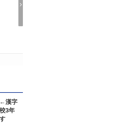
←漢字
校3年
す