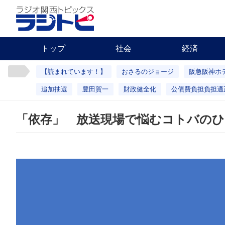
トップ
社会
経済
【読まれています！】
おさるのジョージ
阪急阪神ホ
追加抽選
豊田賀一
財政健全化
公債費負担負担適
「依存」 放送現場で悩むコトバの