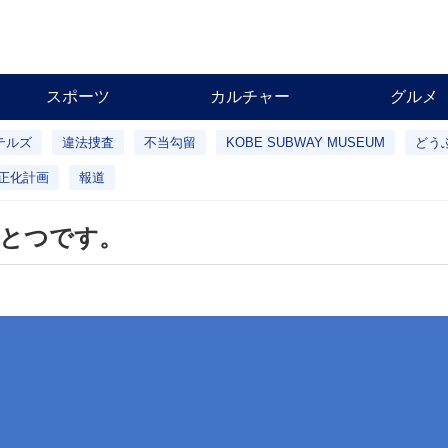
スポーツ
カルチャー
グルメ
テルズ
違法捜査
不当勾留
KOBE SUBWAY MUSEUM
どう
正化計画
報道
ひとつです。