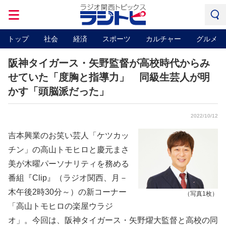
トップ
社会
経済
スポーツ
カルチャー
グルメ
阪神タイガース・矢野監督が高校時代からみ
せていた「度胸と指導力」 同級生芸人が明
かす「頭脳派だった」
2022/10/12
吉本興業のお笑い芸人「ケツカッ
チン」の高山トモヒロと慶元まさ
美が木曜パーソナリティを務める
番組『Clip』（ラジオ関西、月－
木午後2時30分～）の新コーナー
（写真1枚）
「高山トモヒロの楽屋ウラジ
オ」。今回は、阪神タイガース・矢野燿大監督と高校の同