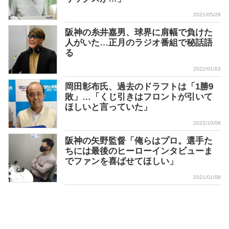
2021/05/28
阪神の糸井嘉男、球界に肩幅で負けた
人がいた…正月のラジオ番組で秘話語
る
2022/01/03
岡田彰布氏、過去のドラフトは「1勝9
敗」…「くじ引きはフロントが引いて
ほしいと言っていた」
2022/10/06
阪神の矢野監督「俺らはプロ。選手た
ちには最後のヒーローインタビューま
でファンを喜ばせてほしい」
2021/01/08