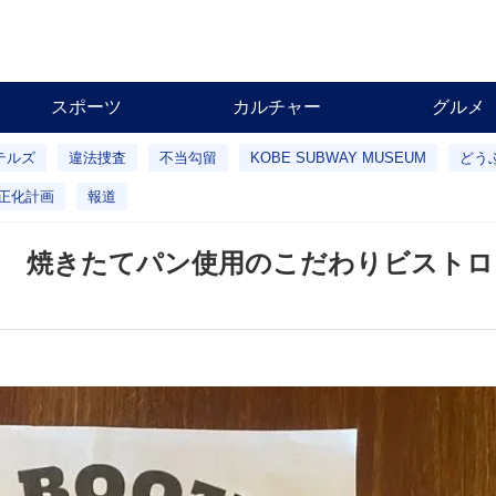
スポーツ
カルチャー
グルメ
テルズ
違法捜査
不当勾留
KOBE SUBWAY MUSEUM
どう
正化計画
報道
！ 焼きたてパン使用のこだわりビストロ