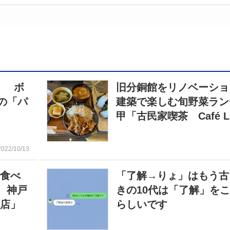
！ ボ
旧分銅館をリノベーショ
の「パ
建築で楽しむ旬野菜ラン
甲「古民家喫茶 Café Li
2022/10/13
で食べ
「了解→りょ」はもう古
 神戸
きの10代は「了解」を
本店」
らしいです