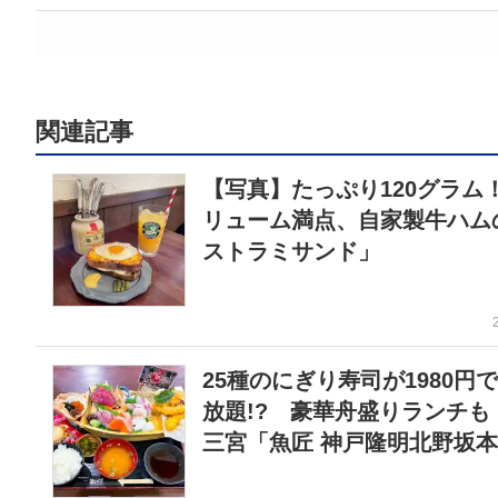
関連記事
【写真】たっぷり120グラム
リューム満点、自家製牛ハム
ストラミサンド」
25種のにぎり寿司が1980円
放題!? 豪華舟盛りランチも
三宮「魚匠 神戸隆明北野坂