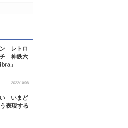
ン レトロ
チ 神鉄六
bra」
2022/10/08
い いまど
こう表現する