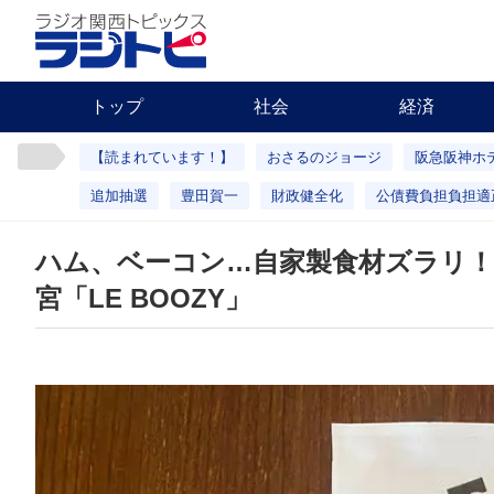
トップ
社会
経済
【読まれています！】
おさるのジョージ
阪急阪神ホ
追加抽選
豊田賀一
財政健全化
公債費負担負担適
ハム、ベーコン…自家製食材ズラリ
宮「LE BOOZY」