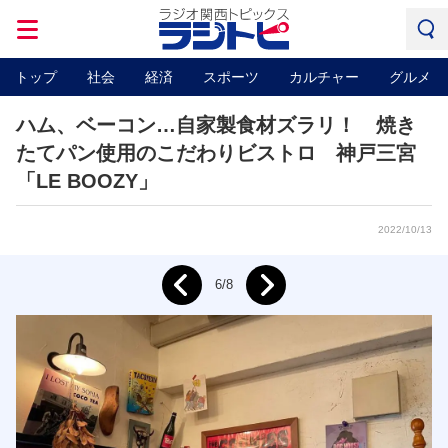
トップ
社会
経済
スポーツ
カルチャー
グルメ
ハム、ベーコン…自家製食材ズラリ！ 焼き
たてパン使用のこだわりビストロ 神戸三宮
「LE BOOZY」
2022/10/13
Next
6/8
Prev