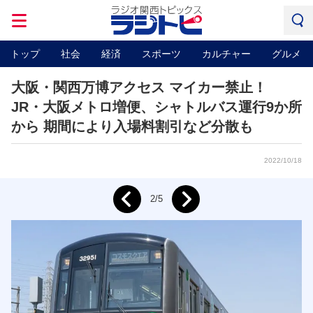
トップ
社会
経済
スポーツ
カルチャー
グルメ
大阪・関西万博アクセス マイカー禁止！
JR・大阪メトロ増便、シャトルバス運行9か所
から 期間により入場料割引など分散も
2022/10/18
Next
2/5
Prev