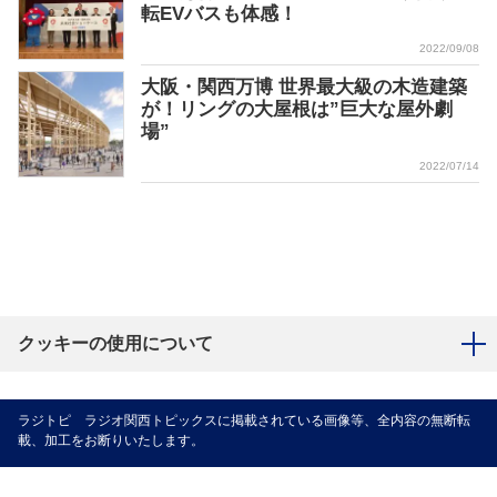
転EVバスも体感！
2022/09/08
大阪・関西万博 世界最大級の木造建築
が！リングの大屋根は”巨大な屋外劇
場”
2022/07/14
クッキーの使用について
ラジトピ ラジオ関西トピックスに掲載されている画像等、全内容の無断転
載、加工をお断りいたします。