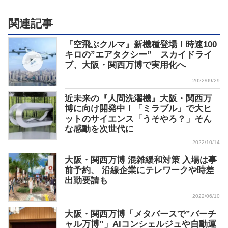
関連記事
『空飛ぶクルマ』新機種登場！時速100
キロの”エアタクシー” スカイドライ
ブ、大阪・関西万博で実用化へ
2022/09/29
近未来の『人間洗濯機』大阪・関西万
博に向け開発中！「ミラブル」で大ヒ
ットのサイエンス「うそやろ？」そん
な感動を次世代に
2022/10/14
大阪・関西万博 混雑緩和対策 入場は事
前予約、 沿線企業にテレワークや時差
出勤要請も
2022/06/10
大阪・関西万博「メタバースで”バーチ
ャル万博”」AIコンシェルジュや自動運