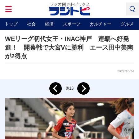
トップ
社会
経済
スポーツ
カルチャー
グルメ
WEリーグ初代女王・INAC神戸 連覇へ好発
進！ 開幕戦で大宮Vに勝利 エース田中美南
が2得点
2022/10/24
Next
8/13
Prev