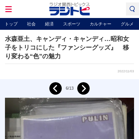
トップ
社会
経済
スポーツ
カルチャー
グルメ
水森亜土、キャンディ・キャンディ…昭和女
子をトリコにした『ファンシーグッズ』 移
り変わる“色”の魅力
2022/11/03
Next
6/13
Prev