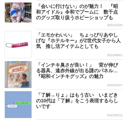
「会いに行けない」のが魅力！ 『昭
和アイドル』令和でブームに 数千点
のグッズ取り扱うホビーショップも
2022/10/20
「エモかわいい」 ちょっぴりあやし
げな『ホテルキー』がZ世代女子から人
気 推し活アイテムとしても
2022/09/01
「インチキ臭さが良い！」 背が伸び
る器具、遠赤外線が出る謎のパネル…
『昭和インチキグッズ』の魅力
2022/10/27
「了解→りょ」はもう古い いまどき
の10代は「了解」をこう表現するらし
いです
2021/05/12