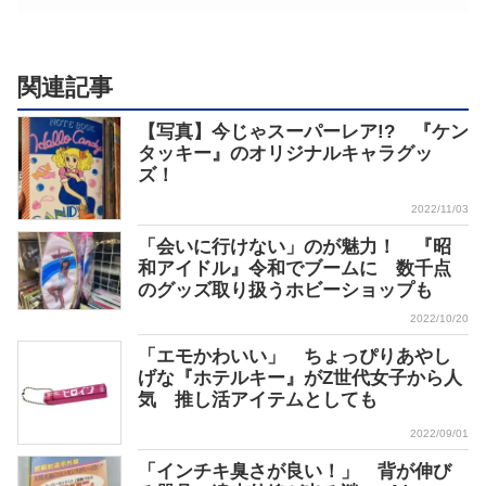
関連記事
【写真】今じゃスーパーレア!? 『ケン
タッキー』のオリジナルキャラグッ
ズ！
2022/11/03
「会いに行けない」のが魅力！ 『昭
和アイドル』令和でブームに 数千点
のグッズ取り扱うホビーショップも
2022/10/20
「エモかわいい」 ちょっぴりあやし
げな『ホテルキー』がZ世代女子から人
気 推し活アイテムとしても
2022/09/01
「インチキ臭さが良い！」 背が伸び