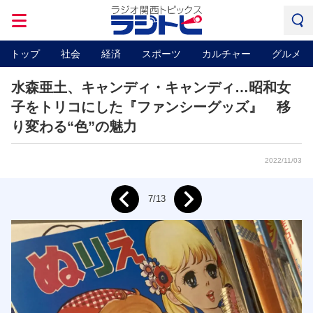
トップ
社会
経済
スポーツ
カルチャー
グルメ
水森亜土、キャンディ・キャンディ…昭和女
子をトリコにした『ファンシーグッズ』 移
り変わる“色”の魅力
2022/11/03
Next
7/13
Prev