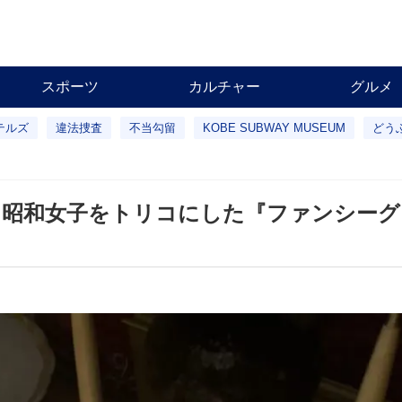
スポーツ
カルチャー
グルメ
テルズ
違法捜査
不当勾留
KOBE SUBWAY MUSEUM
どう
…昭和女子をトリコにした『ファンシー