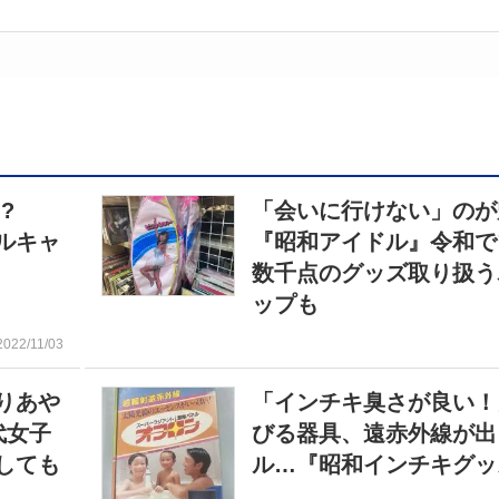
!?
「会いに行けない」の
ルキャ
『昭和アイドル』令和
数千点のグッズ取り扱う
ップも
2022/11/03
りあや
「インチキ臭さが良い！
代女子
びる器具、遠赤外線が出
しても
ル…『昭和インチキグッ