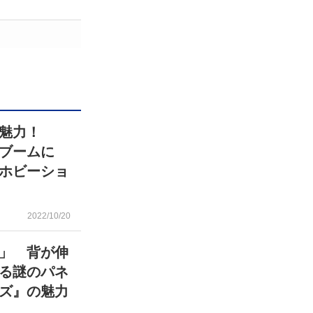
が魅力！
でブームに
ホビーショ
2022/10/20
」 背が伸
る謎のパネ
ズ』の魅力