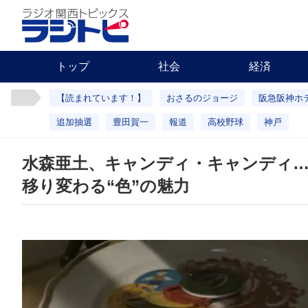
トップ
社会
経済
【読まれています！】
おさるのジョージ
阪急阪神ホ
追加抽選
豊田賀一
報道
高校野球
神戸
水森亜土、キャンディ・キャンディ
移り変わる“色”の魅力