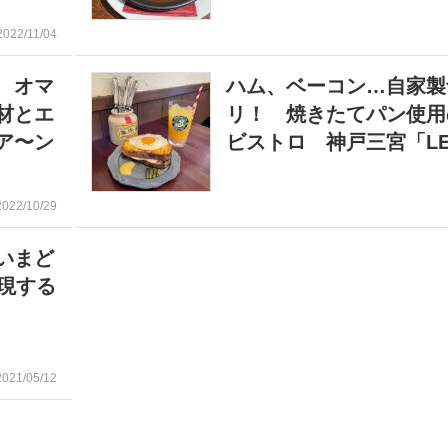
2022/11/04
 オマ
ハム、ベーコン…自家製
材とエ
リ！ 焼きたてパン使用
ア〜ン
ビストロ 神戸三宮「LE 
2022/10/29
いまど
現する
2021/05/12