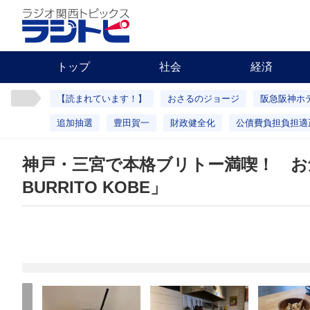
トップ
社会
経済
【読まれています！】
おさるのジョージ
阪急阪神ホ
追加抽選
豊田賀一
財政健全化
公債費負担負担適
神戸・三宮で本格ブリトー満喫！ お
BURRITO KOBE」