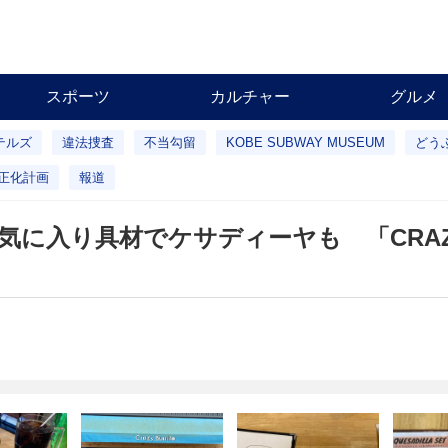
スポーツ
カルチャー
グルメ
テルズ
違法捜査
不当勾留
KOBE SUBWAY MUSEUM
どう
正化計画
報道
気に入り具材でケサディーヤも 「CRA