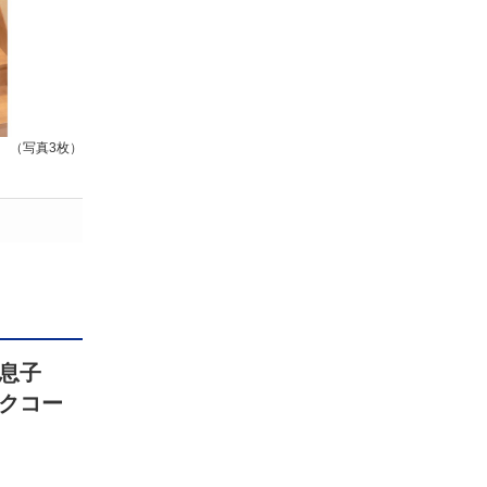
（写真3枚）
息子
ンクコー