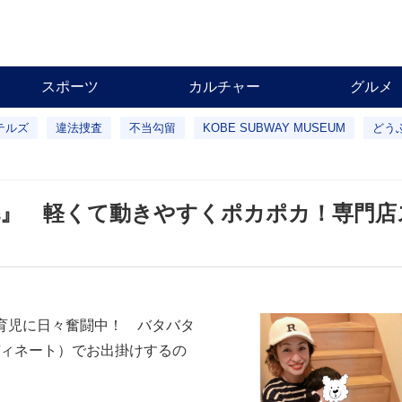
スポーツ
カルチャー
グルメ
テルズ
違法捜査
不当勾留
KOBE SUBWAY MUSEUM
どう
毛』 軽くて動きやすくポカポカ！専門店
育児に日々奮闘中！ バタバタ
ィネート）でお出掛けするの