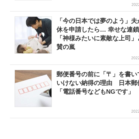
202
「今の日本では夢のよう」夫
休を申請したら… 幸せな連
「神様みたいに素敵な上司」
賛の嵐
202
郵便番号の前に「〒」を書い
いけない納得の理由 日本郵
「電話番号などもNGです」
202