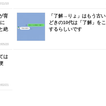
2/11/10
が育
「了解→りょ」はもう古い
鎖に
どきの10代は「了解」を
と絶
するらしいです
2/05/20
ては
便
2/02/21