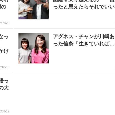
謝の
ったと思えたらそれでいい
2/09/20
なっ
アグネス・チャンが川嶋あ
った信条「生きていれば…
かけ
2/10/13
語っ
の大
2/08/12