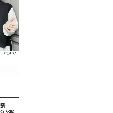
（写真3枚）
田新一
分が勝