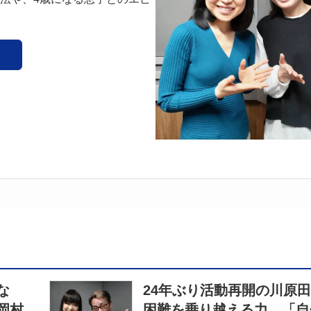
な
24年ぶり活動再開の川原
岡村
困難を乗り越える力 「自