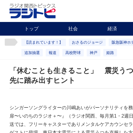
トップ
社会
経済
【読まれています！】
おさるのジョージ
阪急阪神ホ
追加抽選
報道
高校野球
神戸
姫路
「休むことも生きること」 震災う
先に踏み出すヒント
シンガーソングライターの川嶋あいがパーソナリティを務
扉〜いのちのラジオ＋〜』（ラジオ関西、毎月第1・2週日
送では、フリーキャスターでありメンタルケアカウンセラ
ゲストに登場。東日本大震災による震災うつを克服した方