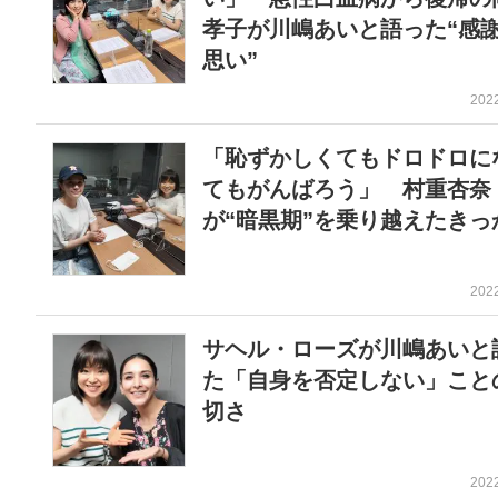
孝子が川嶋あいと語った“感
思い”
202
「恥ずかしくてもドロドロに
てもがんばろう」 村重杏奈
が“暗黒期”を乗り越えたきっ
202
サヘル・ローズが川嶋あいと
た「自身を否定しない」こと
切さ
202