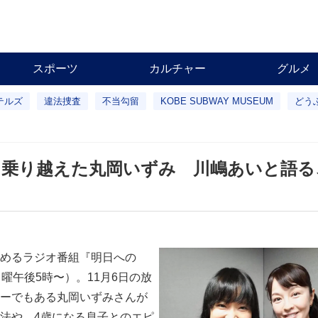
スポーツ
カルチャー
グルメ
テルズ
違法捜査
不当勾留
KOBE SUBWAY MUSEUM
どう
つ乗り越えた丸岡いずみ 川嶋あいと語る
めるラジオ番組『明日への
曜午後5時〜）。11月6日の放
ーでもある丸岡いずみさんが
法や、4歳になる息子とのエピ