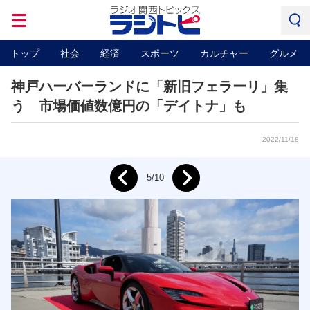
トップ
社会
経済
スポーツ
カルチャー
グルメ
神戸ハーバーランドに「新旧フェラーリ」集
う 市場価値数億円の「デイトナ」も
2022/11/18
Next
5/10
Prev