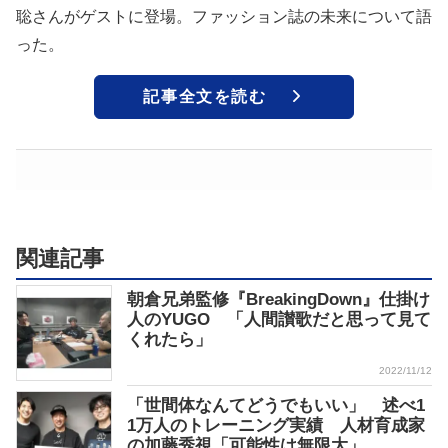
聡さんがゲストに登場。ファッション誌の未来について語
った。
記事全文を読む
関連記事
朝倉兄弟監修『BreakingDown』仕掛け
人のYUGO 「人間讃歌だと思って見て
くれたら」
2022/11/12
「世間体なんてどうでもいい」 述べ1
1万人のトレーニング実績 人材育成家
の加藤秀視「可能性は無限大」