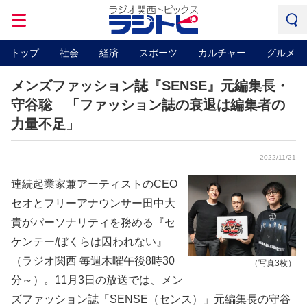
トップ
社会
経済
スポーツ
カルチャー
グルメ
メンズファッション誌『SENSE』元編集長・
守谷聡 「ファッション誌の衰退は編集者の
力量不足」
2022/11/21
連続起業家兼アーティストのCEO
セオとフリーアナウンサー田中大
貴がパーソナリティを務める『セ
ケンテー/ぼくらは囚われない』
（ラジオ関西 毎週木曜午後8時30
（写真3枚）
分～）。11月3日の放送では、メン
ズファッション誌「SENSE（センス）」元編集長の守谷