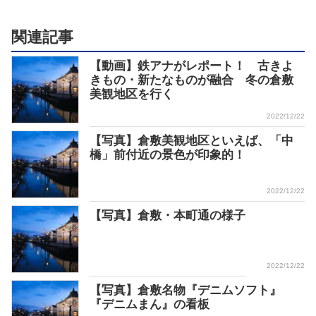
関連記事
【動画】鉄アナがレポート！ 古きよ
きもの・新たなものが融合 冬の倉敷
美観地区を行く
2022/12/22
【写真】倉敷美観地区といえば、「中
橋」前付近の景色が印象的！
2022/12/22
【写真】倉敷・本町通の様子
2022/12/22
【写真】倉敷名物『デニムソフト』
『デニムまん』の看板