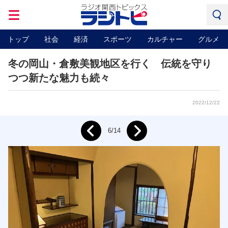
トップ
社会
経済
スポーツ
カルチャー
グルメ
冬の岡山・倉敷美観地区を行く 伝統を守り
つつ新たな魅力も続々
2022/12/22
Next
6/14
Prev