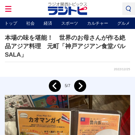
トップ
社会
経済
スポーツ
カルチャー
グルメ
本場の味を堪能！ 世界のお母さんが作る絶
品アジア料理 元町「神戸アジアン食堂バル
SALA」
2022/12/25
Next
5/7
Prev