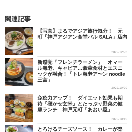
関連記事
【写真】まるでアジア旅行気分！ 元
町「神戸アジアン食堂バル SALA」店内
2022/12/25
新感覚『フレンチラーメン』 オマー
ル海老、キャビア…豪華食材とエスニ
ックが融合！「トレ海老ア〜ン noodle
三宮」
2022/10/29
免疫力アップ！ ダイエット効果も期
待『寝かせ玄米』とたっぷり野菜の健
康ランチ 神戸元町「あおい屋」
2022/10/19
とろけるチーズソース！ カレーが楽