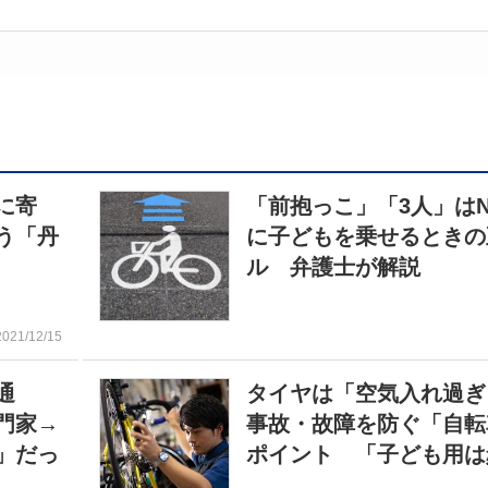
に寄
「前抱っこ」「3人」は
う「丹
に子どもを乗せるときの
ル 弁護士が解説
2021/12/15
通
タイヤは「空気入れ過
門家→
事故・故障を防ぐ「自転
」だっ
ポイント 「子ども用は