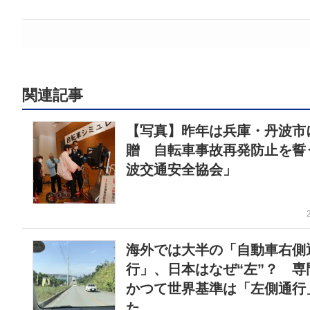
関連記事
【写真】昨年は兵庫・丹波市
贈 自転車事故再発防止を誓
波交通安全協会」
海外では大半の「自動車右側
行」、日本はなぜ“左”？ 専
かつて世界基準は「左側通行
た