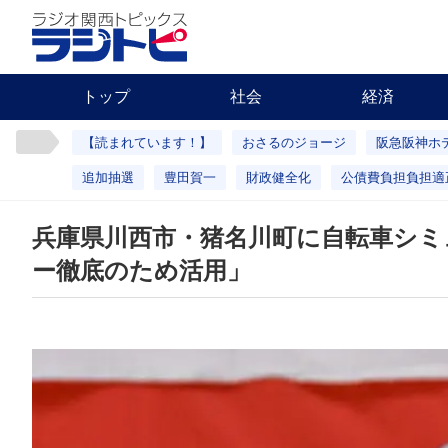
トップ
社会
経済
【読まれています！】
おさるのジョージ
阪急阪神ホ
追加抽選
豊田賀一
財政健全化
公債費負担負担適
兵庫県川西市・猪名川町に自転車シミ
ー徹底のため活用」