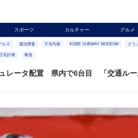
スポーツ
カルチャー
グルメ
テルズ
違法捜査
不当勾留
KOBE SUBWAY MUSEUM
どう
正化計画
報道
ュレータ配置 県内で6台目 「交通ルー