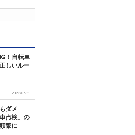
NG！自転車
正しいルー
2022/07/25
ぎもダメ」
車点検」の
頻繁に」