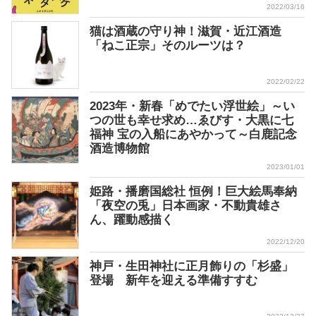
2022/03/16
猫は酒蔵の守り神！滋賀・近江酒造
「ねこ正宗」そのルーツは？
2022/02/22
2023年・新春「めでたい浮世絵」～い
つの世も幸せ求め…ゑびす・大黒に七
福神 宝の入船にあやかって～白鹿記念
酒造博物館
2023/01/01
姫路・播磨国総社 恒例！巨大絵馬奉納
「夜空の兎」日本画家・不動貴雄さ
ん、躍動感描く
2022/12/20
神戸・生田神社に正月飾りの「杉盛」
登場 新年を迎える準備すすむ