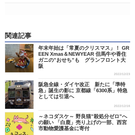
関連記事
年末年始は「常夏のクリスマス」！ GR
EEN Xmas＆NEWYEAR 但馬牛や香住
ガニの”おせち”も グランフロント大
阪
2022/12/23
阪急全線・ダイヤ改正 新たに「準特
急」誕生の影に 京都線「6300系」特急
としては引退へ
2022/12/16
～ネコダスケ～ 野良猫”殺処分ゼロ”へ
の願い 「白鹿」売り上げの一部、西宮
市動物愛護基金に寄付