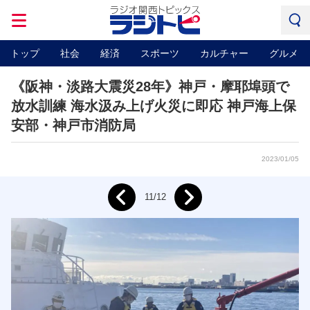
トップ
社会
経済
スポーツ
カルチャー
グルメ
《阪神・淡路大震災28年》神戸・摩耶埠頭で
放水訓練 海水汲み上げ火災に即応 神戸海上保
安部・神戸市消防局
2023/01/05
Next
11/12
Prev