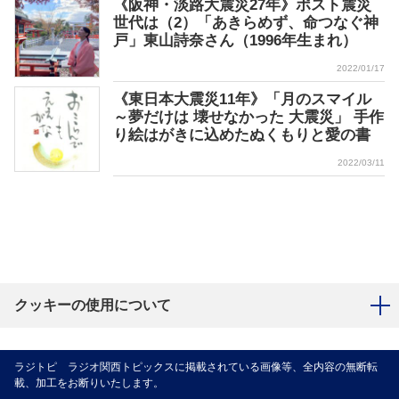
《阪神・淡路大震災27年》ポスト震災
世代は（2）「あきらめず、命つなぐ神
戸」東山詩奈さん（1996年生まれ）
2022/01/17
《東日本大震災11年》「月のスマイル
～夢だけは 壊せなかった 大震災」 手作
り絵はがきに込めたぬくもりと愛の書
2022/03/11
クッキーの使用について
ラジトピ ラジオ関西トピックスに掲載されている画像等、全内容の無断転
載、加工をお断りいたします。