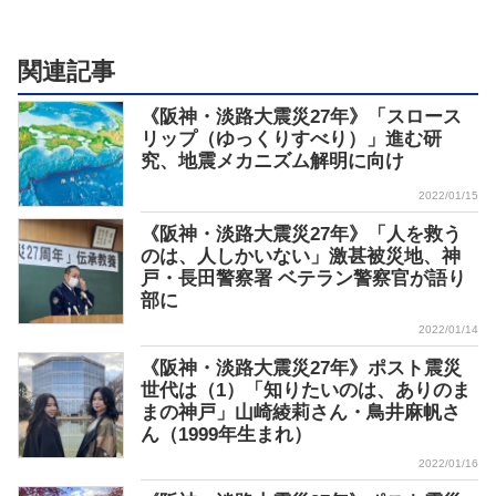
関連記事
《阪神・淡路大震災27年》「スロース
リップ（ゆっくりすべり）」進む研
究、地震メカニズム解明に向け
2022/01/15
《阪神・淡路大震災27年》「人を救う
のは、人しかいない」激甚被災地、神
戸・長田警察署 ベテラン警察官が語り
部に
2022/01/14
《阪神・淡路大震災27年》ポスト震災
世代は（1）「知りたいのは、ありのま
まの神戸」山崎綾莉さん・鳥井麻帆さ
ん（1999年生まれ）
2022/01/16