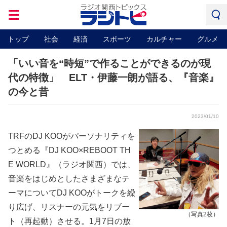
トップ
社会
経済
スポーツ
カルチャー
グルメ
「いい音を“時短”で作ることができるのが現
代の特徴」 ELT・伊藤一朗が語る、『音楽』
の今と昔
2023/01/10
TRFのDJ KOOがパーソナリティを
つとめる『DJ KOO×REBOOT TH
E WORLD』（ラジオ関西）では、
音楽をはじめとしたさまざまなテ
ーマについてDJ KOOがトークを繰
り広げ、リスナーの元気をリブー
（写真2枚）
ト（再起動）させる。1月7日の放