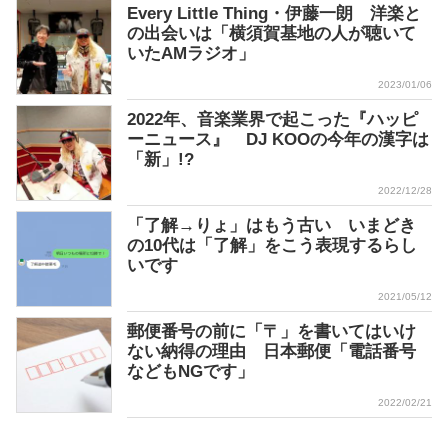
Every Little Thing・伊藤一朗 洋楽と
の出会いは「横須賀基地の人が聴いて
いたAMラジオ」
2023/01/06
2022年、音楽業界で起こった『ハッピ
ーニュース』 DJ KOOの今年の漢字は
「新」!?
2022/12/28
「了解→りょ」はもう古い いまどき
の10代は「了解」をこう表現するらし
いです
2021/05/12
郵便番号の前に「〒」を書いてはいけ
ない納得の理由 日本郵便「電話番号
などもNGです」
2022/02/21