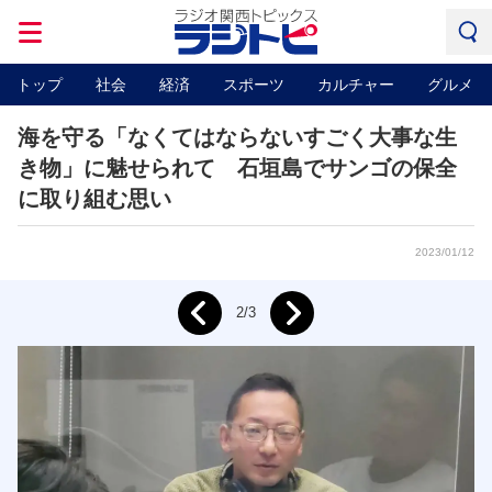
トップ
社会
経済
スポーツ
カルチャー
グルメ
海を守る「なくてはならないすごく大事な生
き物」に魅せられて 石垣島でサンゴの保全
に取り組む思い
2023/01/12
Next
2/3
Prev