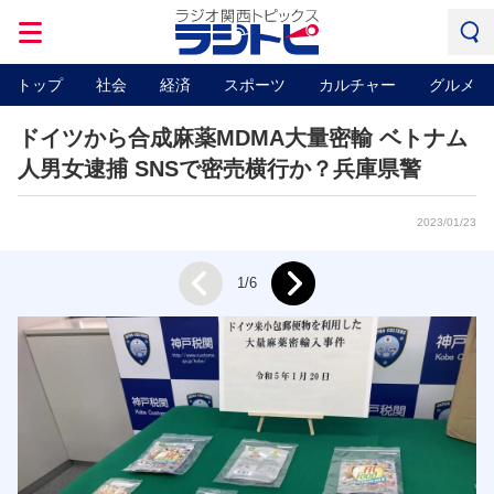
トップ
社会
経済
スポーツ
カルチャー
グルメ
ドイツから合成麻薬MDMA大量密輸 ベトナム
人男女逮捕 SNSで密売横行か？兵庫県警
2023/01/23
Next
1/6
Prev