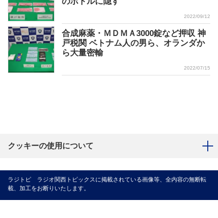
のボトルに隠す
2022/09/12
合成麻薬・ＭＤＭＡ3000錠など押収 神
戸税関 ベトナム人の男ら、オランダか
ら大量密輸
2022/07/15
クッキーの使用について
ラジトピ ラジオ関西トピックスに掲載されている画像等、全内容の無断転
載、加工をお断りいたします。