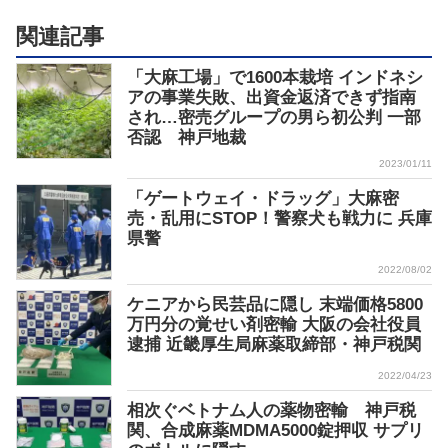
関連記事
「大麻工場」で1600本栽培 インドネシ
アの事業失敗、出資金返済できず指南
され…密売グループの男ら初公判 一部
否認 神戸地裁
2023/01/11
「ゲートウェイ・ドラッグ」大麻密
売・乱用にSTOP！警察犬も戦力に 兵庫
県警
2022/08/02
ケニアから民芸品に隠し 末端価格5800
万円分の覚せい剤密輸 大阪の会社役員
逮捕 近畿厚生局麻薬取締部・神戸税関
2022/04/23
相次ぐベトナム人の薬物密輸 神戸税
関、合成麻薬MDMA5000錠押収 サプリ