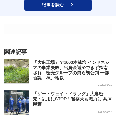
記事を読む
関連記事
「大麻工場」で1600本栽培 インドネシ
アの事業失敗、出資金返済できず指南
され…密売グループの男ら初公判 一部
否認 神戸地裁
2023/01/11
「ゲートウェイ・ドラッグ」大麻密
売・乱用にSTOP！警察犬も戦力に 兵庫
県警
2022/08/02