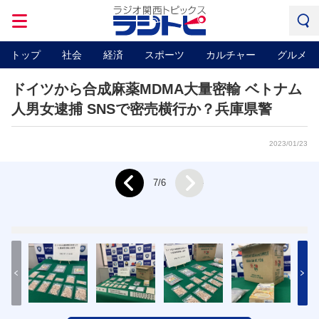
トップ
社会
経済
スポーツ
カルチャー
グルメ
ドイツから合成麻薬MDMA大量密輸 ベトナム
人男女逮捕 SNSで密売横行か？兵庫県警
2023/01/23
Next
7/6
Prev