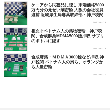
ケニアから民芸品に隠し 末端価格5800
万円分の覚せい剤密輸 大阪の会社役員
逮捕 近畿厚生局麻薬取締部・神戸税関
2022/04/23
相次ぐベトナム人の薬物密輸 神戸税
関、合成麻薬MDMA5000錠押収 サプリ
のボトルに隠す
2022/09/12
合成麻薬・ＭＤＭＡ3000錠など押収 神
戸税関 ベトナム人の男ら、オランダか
ら大量密輸
2022/07/15