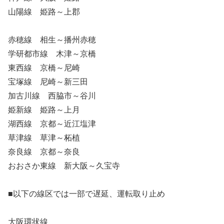
山陽線 姫路～上郡
赤穂線 相生～播州赤穂
学研都市線 木津～京橋
東西線 京橋～尼崎
宝塚線 尼崎～新三田
加古川線 西脇市～谷川
姫新線 姫路～上月
湖西線 京都～近江塩津
草津線 草津～柘植
奈良線 京都～奈良
おおさか東線 新大阪～久宝寺
■以下の線区では一部で遅延、運転取り止め
大阪環状線