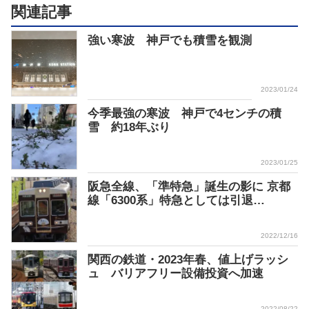
関連記事
強い寒波 神戸でも積雪を観測
2023/01/24
今季最強の寒波 神戸で4センチの積
雪 約18年ぶり
2023/01/25
阪急全線、「準特急」誕生の影に 京都
線「6300系」特急としては引退…
2022/12/16
関西の鉄道・2023年春、値上げラッシ
ュ バリアフリー設備投資へ加速
2022/08/22