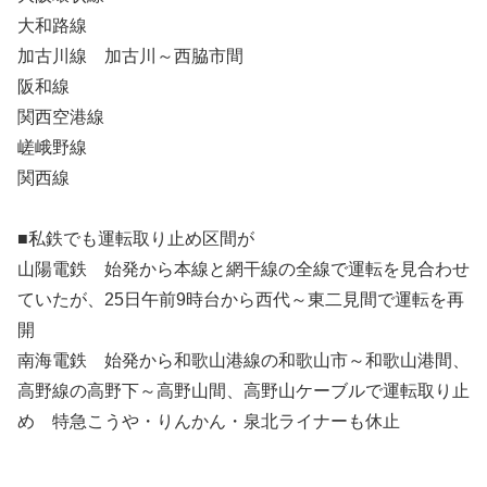
大和路線
加古川線 加古川～西脇市間
阪和線
関西空港線
嵯峨野線
関西線
■私鉄でも運転取り止め区間が
山陽電鉄 始発から本線と網干線の全線で運転を見合わせ
ていたが、25日午前9時台から西代～東二見間で運転を再
開
南海電鉄 始発から和歌山港線の和歌山市～和歌山港間、
高野線の高野下～高野山間、高野山ケーブルで運転取り止
め 特急こうや・りんかん・泉北ライナーも休止