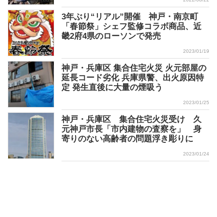
3年ぶり“リアル”開催 神戸・南京町
「春節祭」シェフ監修コラボ商品、近
畿2府4県のローソンで発売
2023/01/19
神戸・兵庫区 集合住宅火災 火元部屋の
延長コード劣化 兵庫県警、出火原因特
定 発生直後に大量の煙吸う
2023/01/25
神戸・兵庫区 集合住宅火災受け 久
元神戸市長「市内建物の査察を」 身
寄りのない高齢者の問題浮き彫りに
2023/01/24