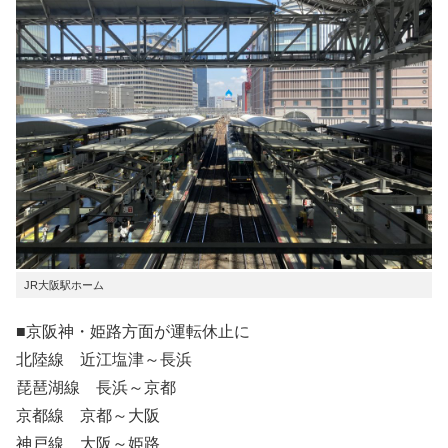
JR大阪駅ホーム
■京阪神・姫路方面が運転休止に
北陸線 近江塩津～長浜
琵琶湖線 長浜～京都
京都線 京都～大阪
神戸線 大阪～姫路