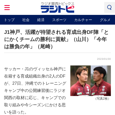
トップ
社会
経済
スポーツ
カルチャー
グルメ
J1神戸、活躍が待望される育成出身DF陣「と
にかくチームの勝利に貢献」（山川）「今年
は勝負の年」（尾崎）
2023/01/30
サッカー・J1のヴィッセル神戸に
在籍する育成組織出身の2人のDF
が、27日、沖縄でのトレーニング
キャンプ中の公開練習後にラジオ
関西の取材に応じ、キャンプでの
（写真2枚）
取り組みや今シーズンにかける思
いを語った。