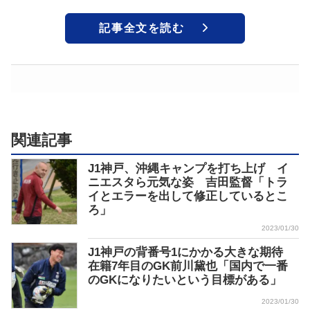
記事全文を読む
関連記事
J1神戸、沖縄キャンプを打ち上げ イ
ニエスタら元気な姿 吉田監督「トラ
イとエラーを出して修正しているとこ
ろ」
2023/01/30
J1神戸の背番号1にかかる大きな期待
在籍7年目のGK前川黛也「国内で一番
のGKになりたいという目標がある」
2023/01/30