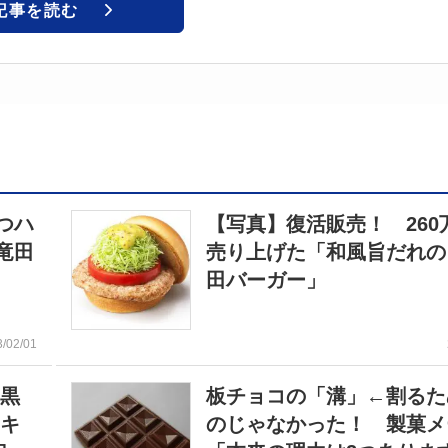
記事を読む
つハ
【写真】復活販売！ 260
竜田
売り上げた「和風旨だれの
田バーガー」
3/02/01
 黒
板チョコの「溝」←割るた
ヤキ
のじゃなかった！ 製菓メ