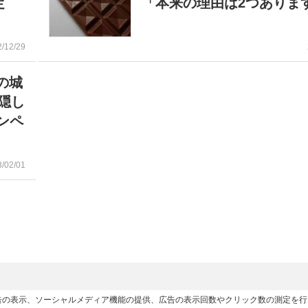
定
「本来の理由は2つありま
2/12/29
の城
隠し
ンペ
3/02/01
広告の表示、ソーシャルメディア機能の提供、広告の表示回数やクリック数の測定を