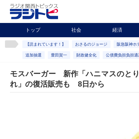
トップ
社会
経済
【読まれています！】
おさるのジョージ
阪急阪神ホ
追加抽選
豊田賀一
財政健全化
公債費負担負担適
モスバーガー 新作「ハニマスのとり
れ」の復活販売も 8日から