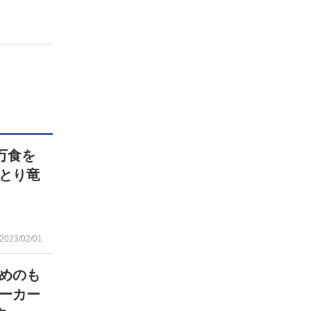
万食を
とり竜
2023/02/01
めのも
ーカー