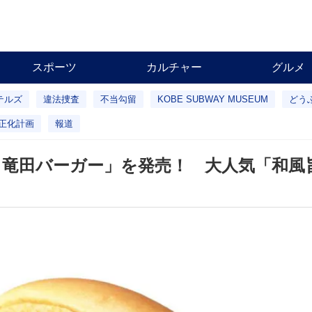
スポーツ
カルチャー
グルメ
テルズ
違法捜査
不当勾留
KOBE SUBWAY MUSEUM
どう
正化計画
報道
竜田バーガー」を発売！ 大人気「和風