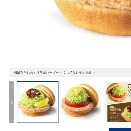
和風旨だれのとり竜田バーガー ～くし切りレモン添え～