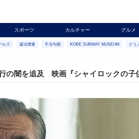
スポーツ
カルチャー
グルメ
テルズ
違法捜査
不当勾留
KOBE SUBWAY MUSEUM
どう
行の闇を追及 映画『シャイロックの子