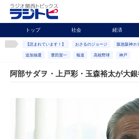
トップ
社会
経済
【読まれています！】
おさるのジョージ
阪急阪神ホ
追加抽選
豊田賀一
報道
高校野球
神戸
阿部サダヲ・上戸彩・玉森裕太が大銀