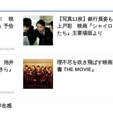
！ 映
【写真11枚】銀行員姿
』予告
上戸彩 映画『シャイロ
たち』主要場面より
2023/02/08
 池井
理不尽を吹き飛ばす映画
きら』
書 THE MOVIE』
2022/08/18
が存在感