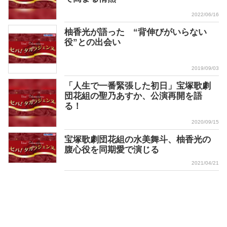
2022/06/16
柚香光が語った “背伸びがいらない
役”との出会い
2019/09/03
「人生で一番緊張した初日」宝塚歌劇
団花組の聖乃あすか、公演再開を語
る！
2020/09/15
宝塚歌劇団花組の水美舞斗、柚香光の
腹心役を同期愛で演じる
2021/04/21