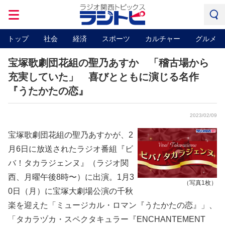
トップ
社会
経済
スポーツ
カルチャー
グルメ
宝塚歌劇団花組の聖乃あすか 「稽古場から
充実していた」 喜びとともに演じる名作
『うたかたの恋』
2023/02/09
宝塚歌劇団花組の聖乃あすかが、2
月6日に放送されたラジオ番組『ビ
バ！タカラジェンヌ』（ラジオ関
西、月曜午後8時〜）に出演。1月3
（写真1枚）
0日（月）に宝塚大劇場公演の千秋
楽を迎えた「ミュージカル・ロマン『うたかたの恋』」、
「タカラヅカ・スペクタキュラー『ENCHANTEMENT