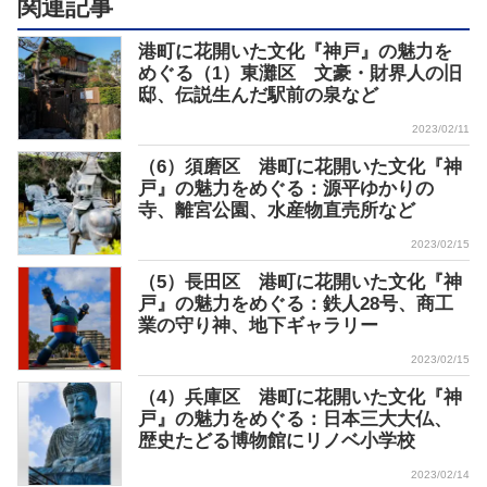
関連記事
港町に花開いた文化『神戸』の魅力を
めぐる（1）東灘区 文豪・財界人の旧
邸、伝説生んだ駅前の泉など
2023/02/11
（6）須磨区 港町に花開いた文化『神
戸』の魅力をめぐる：源平ゆかりの
寺、離宮公園、水産物直売所など
2023/02/15
（5）長田区 港町に花開いた文化『神
戸』の魅力をめぐる：鉄人28号、商工
業の守り神、地下ギャラリー
2023/02/15
（4）兵庫区 港町に花開いた文化『神
戸』の魅力をめぐる：日本三大大仏、
歴史たどる博物館にリノベ小学校
2023/02/14