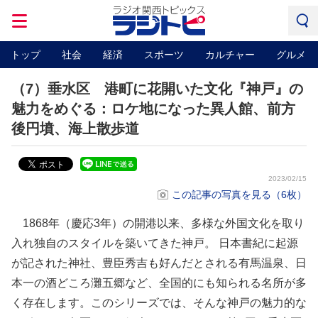
トップ
社会
経済
スポーツ
カルチャー
グルメ
（7）垂水区 港町に花開いた文化『神戸』の
魅力をめぐる：ロケ地になった異人館、前方
後円墳、海上散歩道
2023/02/15
この記事の写真を見る（6枚）
1868年（慶応3年）の開港以来、多様な外国文化を取り
入れ独自のスタイルを築いてきた神戸。 日本書紀に起源
が記された神社、豊臣秀吉も好んだとされる有馬温泉、日
本一の酒どころ灘五郷など、全国的にも知られる名所が多
く存在します。このシリーズでは、そんな神戸の魅力的な