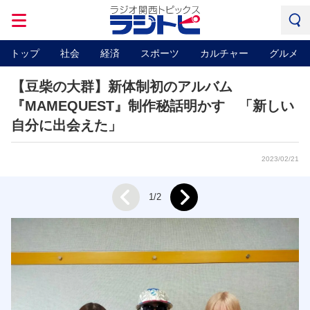
トップ
社会
経済
スポーツ
カルチャー
グルメ
【豆柴の大群】新体制初のアルバム
『MAMEQUEST』制作秘話明かす 「新しい
自分に出会えた」
2023/02/21
Next
1/2
Prev