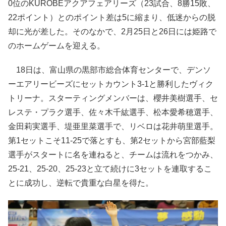
0位のKUROBEアクアフェアリーズ（23試合、8勝15敗、
22ポイント）とのポイント差は5に縮まり、低迷からの脱
却に光が差した。そのなかで、2月25日と26日には姫路で
のホームゲームを迎える。
18日は、富山県の黒部市総合体育センターで、デンソ
ーエアリービーズにセットカウント3-1と勝利したヴィク
トリーナ。スターティングメンバーは、櫻井美樹選手、セ
レステ・プラク選手、佐々木千紘選手、松本愛希穂選手、
金田莉実選手、堤亜里菜選手で、リベロは花井萌里選手。
第1セットこそ11-25で落とすも、第2セットから宮部藍梨
選手がスタートに名を連ねると、チームは流れをつかみ、
25-21、25-20、25-23と立て続けに3セットを連取するこ
とに成功し、逆転で貴重な白星を得た。