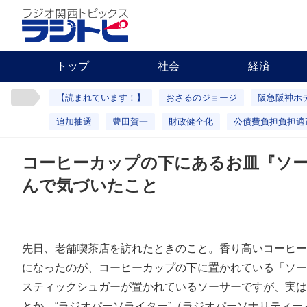
トップ
社会
経済
【読まれています！】
おさるのジョージ
阪急阪神ホ
追加抽選
豊田賀一
財政健全化
公債費負担負担適
コーヒーカップの下にあるお皿『ソ
んで気づいたこと
先日、老舗喫茶店を訪れたときのこと。香り高いコーヒー
になったのが、コーヒーカップの下に置かれている「ソー
スティックシュガーが置かれているソーサーですが、実は
とか。“ラジオパーソライター”（ラジオパーソナリティ