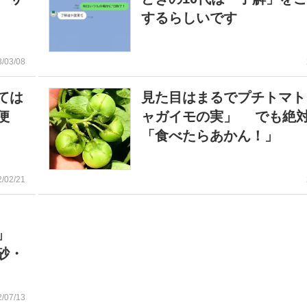
するらしいです
3/03/08
ては
見た目はまるでプチトマト
便
ャガイモの実」 でも絶
「食べたらあかん！」
2/02/21
?
ー」
砂・
2/07/13