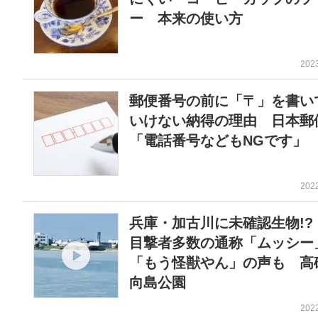
ー 本来の使い方
202
郵便番号の前に「〒」を書い
いけない納得の理由 日本郵
「電話番号などもNGです」
202
兵庫・加古川に未確認生物!
目撃者多数の通称「ムッシ
「もう怪獣やん」の声も 高
向島公園
202