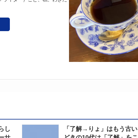
らし
「了解→りょ」はもう古い
ーサ
どきの10代は「了解」を