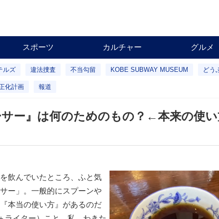
スポーツ
カルチャー
グルメ
テルズ
違法捜査
不当勾留
KOBE SUBWAY MUSEUM
どう
正化計画
報道
ーサー』は何のためのもの？←本来の使い
を飲んでいたところ、ふと気
サー」。一般的にスプーンや
『本当の使い方』があるのだ
ー＋ライター）こと、私、わきた