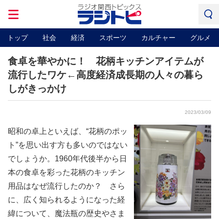
トップ
社会
経済
スポーツ
カルチャー
グルメ
食卓を華やかに！ 花柄キッチンアイテムが
流行したワケ←高度経済成長期の人々の暮ら
しがきっかけ
2023/03/09
昭和の卓上といえば、“花柄のポッ
ト”を思い出す方も多いのではない
でしょうか。1960年代後半から日
本の食卓を彩った花柄のキッチン
用品はなぜ流行したのか？ さら
に、広く知られるようになった経
緯について、魔法瓶の歴史やさま