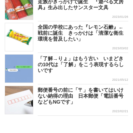
走族がきっかけで誕生 『遊べる文房
具』生み出したサンスター文具
2023/01/26
全国の学校にあった『レモン石鹸』←
戦前に誕生 きっかけは「清潔な衛生
環境を普及したい」
2023/03/02
「了解→りょ」はもう古い いまどき
の10代は「了解」をこう表現するらし
いです
2021/05/12
郵便番号の前に「〒」を書いてはいけ
ない納得の理由 日本郵便「電話番号
などもNGです」
2022/02/21