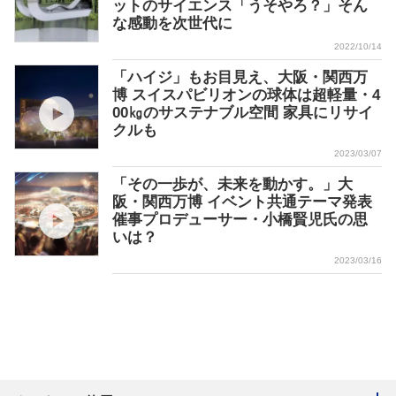
ットのサイエンス「うそやろ？」そん
な感動を次世代に
2022/10/14
「ハイジ」もお目見え、大阪・関西万
博 スイスパビリオンの球体は超軽量・4
00㎏のサステナブル空間 家具にリサイ
クルも
2023/03/07
「その一歩が、未来を動かす。」大
阪・関西万博 イベント共通テーマ発表
催事プロデューサー・小橋賢児氏の思
いは？
2023/03/16