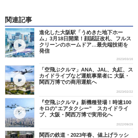
関連記事
進化した大阪駅「うめきた地下ホー
ム」3月18日開業！顔認証改札、フルス
クリーンのホームドア…最先端技術を
発信
2023/03/16
「空飛ぶクルマ」ANA、JAL、丸紅、ス
カイドライブなど運航事業者に 大阪・
関西万博での商用運航へ
2023/02/22
『空飛ぶクルマ』新機種登場！時速100
キロの”エアタクシー” スカイドライ
ブ、大阪・関西万博で実用化へ
2022/09/29
関西の鉄道・2023年春、値上げラッシ