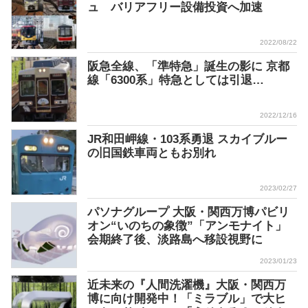
ュ バリアフリー設備投資へ加速
2022/08/22
阪急全線、「準特急」誕生の影に 京都
線「6300系」特急としては引退…
2022/12/16
JR和田岬線・103系勇退 スカイブルー
の旧国鉄車両ともお別れ
2023/02/27
パソナグループ 大阪・関西万博パビリ
オン“いのちの象徴”「アンモナイト」
会期終了後、淡路島へ移設視野に
2023/01/23
近未来の『人間洗濯機』大阪・関西万
博に向け開発中！「ミラブル」で大ヒ