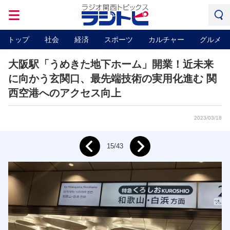
トップ
社会
経済
スポーツ
カルチャー
グルメ
大阪駅「うめきた地下ホーム」開業！近未来
に向かう玄関口、最先端技術の実用化進む 関
西空港へのアクセス向上
2023/03/18
Next
15/43
Prev