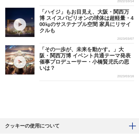
2022/10/14
「ハイジ」もお目見え、大阪・関西万
博 スイスパビリオンの球体は超軽量・4
00㎏のサステナブル空間 家具にリサイ
クルも
2023/03/07
「その一歩が、未来を動かす。」大
阪・関西万博 イベント共通テーマ発表
催事プロデューサー・小橋賢児氏の思
いは？
2023/03/16
クッキーの使用について