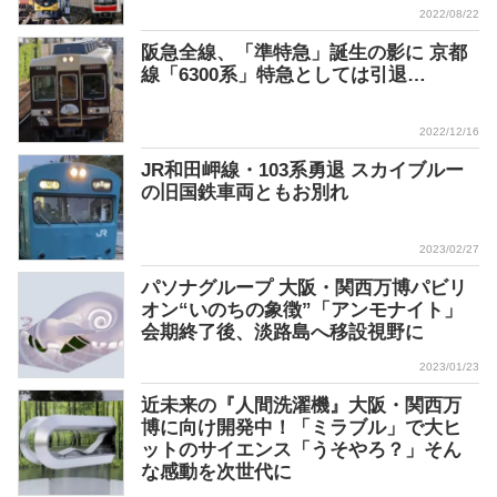
2022/08/22
阪急全線、「準特急」誕生の影に 京都
線「6300系」特急としては引退…
2022/12/16
JR和田岬線・103系勇退 スカイブルー
の旧国鉄車両ともお別れ
2023/02/27
パソナグループ 大阪・関西万博パビリ
オン“いのちの象徴”「アンモナイト」
会期終了後、淡路島へ移設視野に
2023/01/23
近未来の『人間洗濯機』大阪・関西万
博に向け開発中！「ミラブル」で大ヒ
ットのサイエンス「うそやろ？」そん
な感動を次世代に