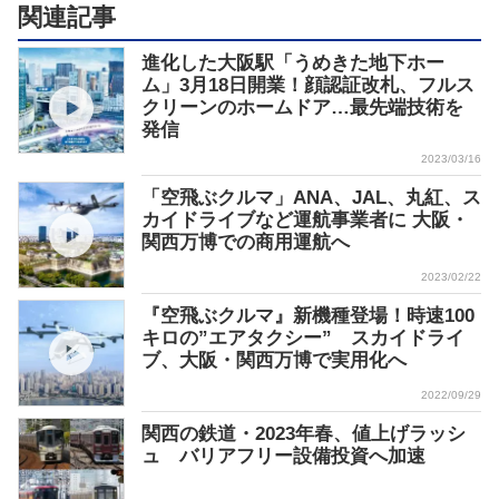
関連記事
進化した大阪駅「うめきた地下ホー
ム」3月18日開業！顔認証改札、フルス
クリーンのホームドア…最先端技術を
発信
2023/03/16
「空飛ぶクルマ」ANA、JAL、丸紅、ス
カイドライブなど運航事業者に 大阪・
関西万博での商用運航へ
2023/02/22
『空飛ぶクルマ』新機種登場！時速100
キロの”エアタクシー” スカイドライ
ブ、大阪・関西万博で実用化へ
2022/09/29
関西の鉄道・2023年春、値上げラッシ
ュ バリアフリー設備投資へ加速