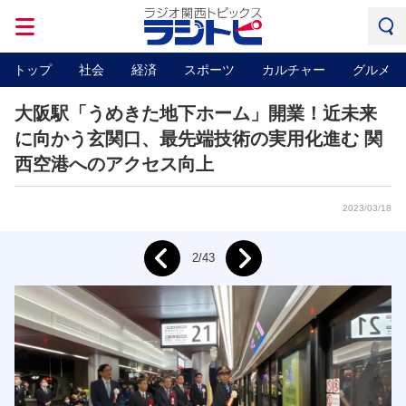
トップ
社会
経済
スポーツ
カルチャー
グルメ
大阪駅「うめきた地下ホーム」開業！近未来
に向かう玄関口、最先端技術の実用化進む 関
西空港へのアクセス向上
2023/03/18
Next
2/43
Prev