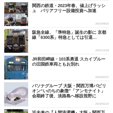
関西の鉄道・2023年春、値上げラッシ
ュ バリアフリー設備投資へ加速
2022/08/22
阪急全線、「準特急」誕生の影に 京都
線「6300系」特急としては引退…
2022/12/16
JR和田岬線・103系勇退 スカイブルー
の旧国鉄車両ともお別れ
2023/02/27
パソナグループ 大阪・関西万博パビリ
オン“いのちの象徴”「アンモナイト」
会期終了後、淡路島へ移設視野に
2023/01/23
近未来の『人間洗濯機』大阪・関西万