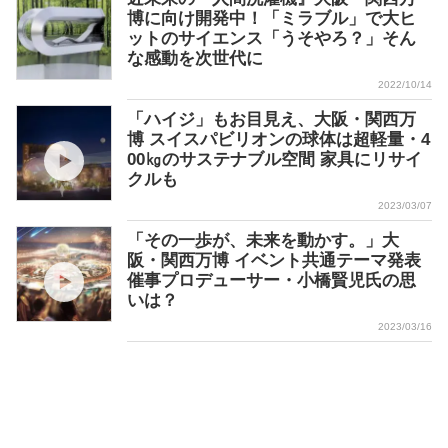
博に向け開発中！「ミラブル」で大ヒ
ットのサイエンス「うそやろ？」そん
な感動を次世代に
2022/10/14
「ハイジ」もお目見え、大阪・関西万
博 スイスパビリオンの球体は超軽量・4
00㎏のサステナブル空間 家具にリサイ
クルも
2023/03/07
「その一歩が、未来を動かす。」大
阪・関西万博 イベント共通テーマ発表
催事プロデューサー・小橋賢児氏の思
いは？
2023/03/16