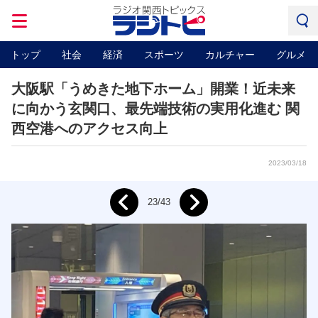
トップ
社会
経済
スポーツ
カルチャー
グルメ
大阪駅「うめきた地下ホーム」開業！近未来
に向かう玄関口、最先端技術の実用化進む 関
西空港へのアクセス向上
2023/03/18
Next
23/43
Prev