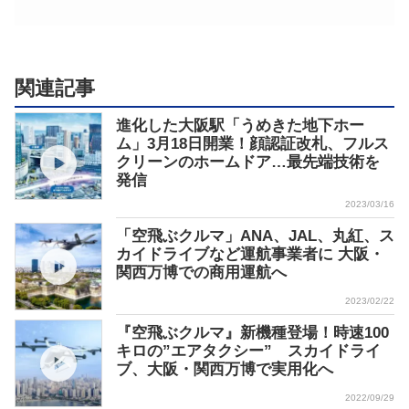
関連記事
進化した大阪駅「うめきた地下ホー
ム」3月18日開業！顔認証改札、フルス
クリーンのホームドア…最先端技術を
発信
2023/03/16
「空飛ぶクルマ」ANA、JAL、丸紅、ス
カイドライブなど運航事業者に 大阪・
関西万博での商用運航へ
2023/02/22
『空飛ぶクルマ』新機種登場！時速100
キロの”エアタクシー” スカイドライ
ブ、大阪・関西万博で実用化へ
2022/09/29