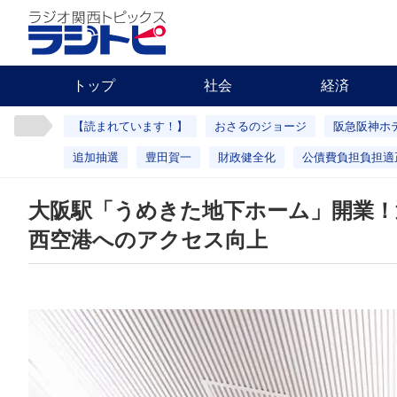
トップ
社会
経済
【読まれています！】
おさるのジョージ
阪急阪神ホ
追加抽選
豊田賀一
財政健全化
公債費負担負担適
大阪駅「うめきた地下ホーム」開業！
西空港へのアクセス向上