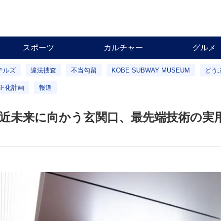
スポーツ
カルチャー
グルメ
テルズ
違法捜査
不当勾留
KOBE SUBWAY MUSEUM
どう
正化計画
報道
近未来に向かう玄関口、最先端技術の実用