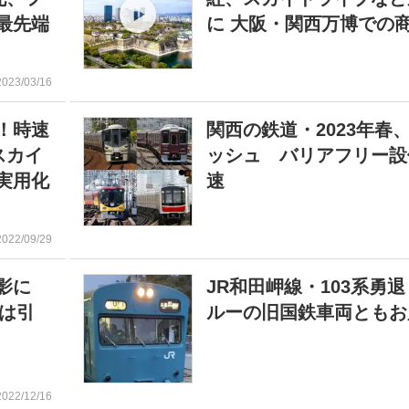
最先端
に 大阪・関西万博での
2023/03/16
！時速
関西の鉄道・2023年春
スカイ
ッシュ バリアフリー設
実用化
速
2022/09/29
影に
JR和田岬線・103系勇退
ては引
ルーの旧国鉄車両ともお
2022/12/16