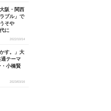
大阪・関西
ラブル」で
うそや
代に
2022/10/14
かす。」大
共通テーマ
ー・小橋賢
2023/03/16