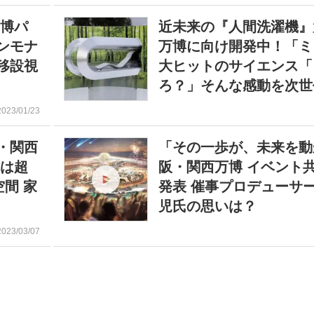
万博パ
近未来の『人間洗濯機』
ンモナ
万博に向け開発中！「ミ
移設視
大ヒットのサイエンス「
ろ？」そんな感動を次世
2023/01/23
・関西
「その一歩が、未来を動
体は超
阪・関西万博 イベント
間 家
発表 催事プロデューサ
児氏の思いは？
2023/03/07