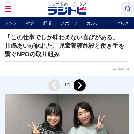
トップ
社会
経済
スポーツ
カルチャー
グルメ
「この仕事でしか味わえない喜びがある」
川嶋あいが触れた、児童養護施設と働き手を
繋ぐNPOの取り組み
2023/03/22
Next
1/3
Prev