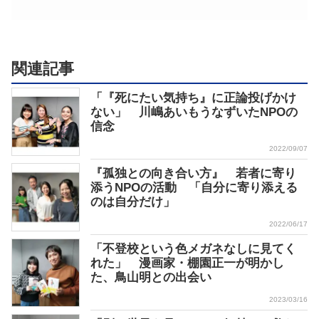
関連記事
「『死にたい気持ち』に正論投げかけ
ない」 川嶋あいもうなずいたNPOの
信念
2022/09/07
『孤独との向き合い方』 若者に寄り
添うNPOの活動 「自分に寄り添える
のは自分だけ」
2022/06/17
「不登校という色メガネなしに見てく
れた」 漫画家・棚園正一が明かし
た、鳥山明との出会い
2023/03/16