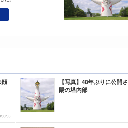
の顔
【写真】48年ぶりに公開
陽の塔内部
3/03/30