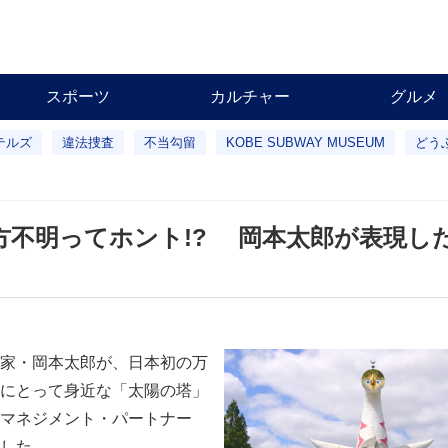
スポーツ
カルチャー
グルメ
テルズ
違法捜査
不当勾留
KOBE SUBWAY MUSEUM
どう
方不明ってホント!? 岡本太郎が表現した
家・岡本太郎が、日本初の万
にとって身近な「太陽の塔」
マネジメント・パートナー
した。