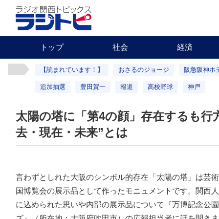
トップ
社会
経済
【読まれています！】
おさるのジョージ
阪急阪神ホ
追加抽選
豊田賀一
報道
高校野球
神戸
太陽の塔に「第4の顔」存在するも行
去・現在・未来”とは
言わずとしれた大阪のシンボル的存在「太陽の塔」は芸術
国博覧会の展示品として作ったモニュメントです。関西人
に込められた思いや内部の展示品について『万博記念公園
ズ』（所在地：大阪府吹田市）の広報担当者に話を聞きま