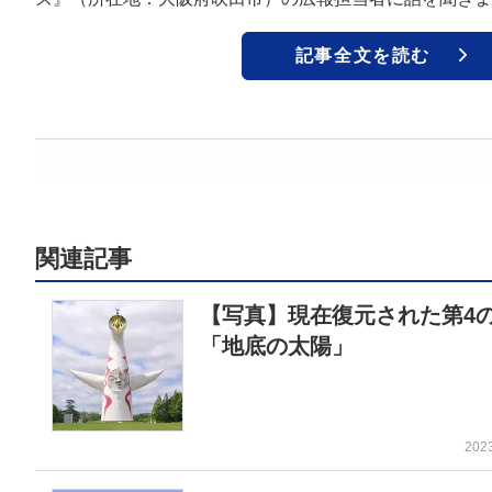
記事全文を読む
関連記事
【写真】現在復元された第4
「地底の太陽」
202