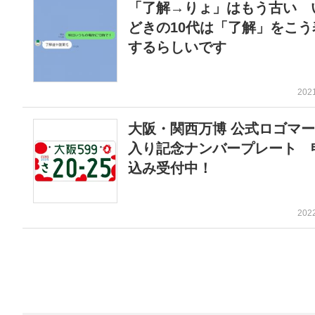
「了解→りょ」はもう古い 
どきの10代は「了解」をこう
するらしいです
202
大阪・関西万博 公式ロゴマ
入り記念ナンバープレート 
込み受付中！
202