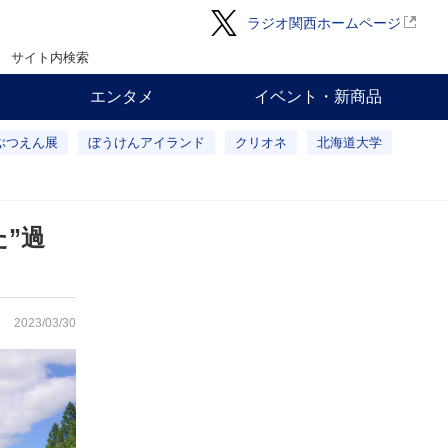
ラジオ関西ホームページ
サイト内検索
エンタメ
イベント・新商品
ぶつえん展
ぼうけんアイランド
クリオネ
北海道大学
”過
2023/03/30