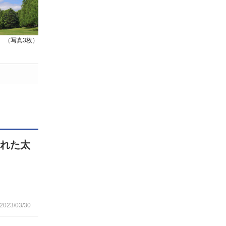
（写真3枚）
された太
2023/03/30