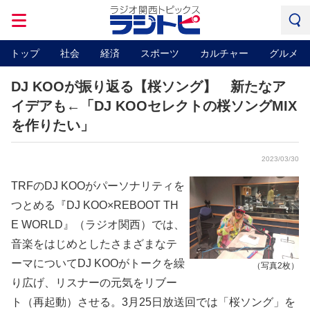
トップ
社会
経済
スポーツ
カルチャー
グルメ
DJ KOOが振り返る【桜ソング】 新たなア
イデアも←「DJ KOOセレクトの桜ソングMIX
を作りたい」
2023/03/30
TRFのDJ KOOがパーソナリティを
つとめる『DJ KOO×REBOOT TH
E WORLD』（ラジオ関西）では、
音楽をはじめとしたさまざまなテ
ーマについてDJ KOOがトークを繰
（写真2枚）
り広げ、リスナーの元気をリブー
ト（再起動）させる。3月25日放送回では「桜ソング」を