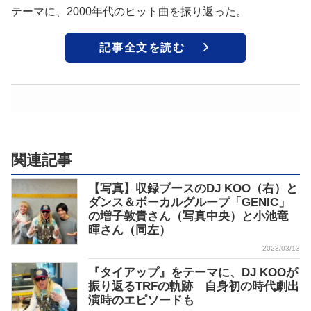
テーマに、2000年代のヒット曲を振り返った。
記事全文を読む
関連記事
【写真】収録ブースのDJ KOO（右）と
ダンス＆ボーカルグループ「GENIC」
の増子敦貴さん（写真中央）と小池竜
暉さん（同左）
2023/03/13
『タイアップ』をテーマに、DJ KOOが
振り返るTRFの軌跡 自身初の時代劇出
演時のエピソードも