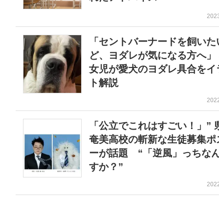
202
「セントバーナードを飼いた
ど、ヨダレが気になる方へ」 
女児が愛犬のヨダレ具合をイ
ト解説
202
「公立でこれはすごい！」” 
奄美高校の斬新な生徒募集ポ
ーが話題 “「逆風」っちな
すか？”
202