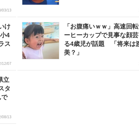
3/03/13
いけ
「お腹痛いｗｗ」高速回転
小4
ーヒーカップで見事な顔芸
ラス
る4歳児が話題 「将来は
美？」
2/12/07
県立
スタ
んで
2/08/13