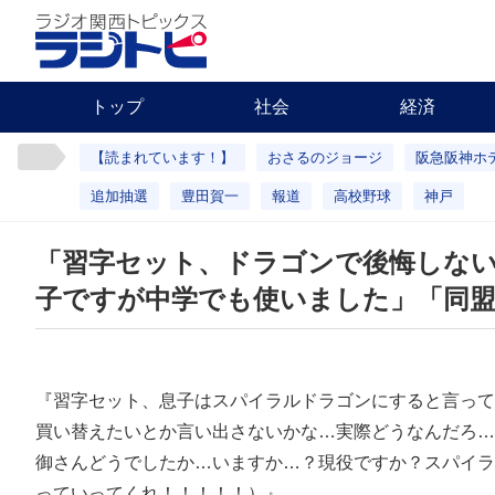
トップ
社会
経済
【読まれています！】
おさるのジョージ
阪急阪神ホ
追加抽選
豊田賀一
報道
高校野球
神戸
「習字セット、ドラゴンで後悔しな
子ですが中学でも使いました」「同
『習字セット、息子はスパイラルドラゴンにすると言って
買い替えたいとか言い出さないかな…実際どうなんだろ…
御さんどうでしたか…いますか…？現役ですか？スパイラ
っていってくれ！！！！！）』