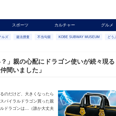
スポーツ
カルチャー
グルメ
テルズ
違法捜査
不当勾留
KOBE SUBWAY MUSEUM
どう
い？」親の心配にドラゴン使いが続々現る
盟仲間いました」
るのだけど、大きくなったら
スパイラルドラゴン買った親
ルドラゴンは…（誰か大丈夫