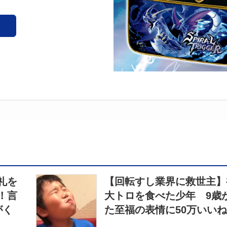
礼を
【回転すし業界に救世主】
！言
大トロを食べた少年 9歳
がく
た至福の表情に50万いいね