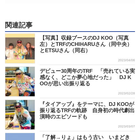
関連記事
【写真】収録ブースのDJ KOO（写真
左）とTRFのCHIHARUさん（同中央）
とETSUさん（同右）
2023/04/06
デビュー30周年のTRF 「売れている実
感なく、どこか夢心地だった」 DJ K
OOが思い出振り返る
2023/02/28
『タイアップ』をテーマに、DJ KOOが
振り返るTRFの軌跡 自身初の時代劇出
演時のエピソードも
2023/03/07
「了解→りょ」はもう古い いまどき