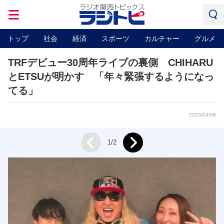
トップ
社会
経済
スポーツ
カルチャー
グルメ
TRFデビュー30周年ライブの裏側 CHIHARU
とETSUが明かす 「年々緊張するようになっ
てる」
2023/04/06
Next
1/2
Prev