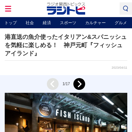
トップ
社会
経済
スポーツ
カルチャー
グルメ
港直送の魚介使ったイタリアン&スパニッシュ
を気軽に楽しめる！ 神戸元町『フィッシュ
アイランド』
2023/04/11
Next
1/17
Prev