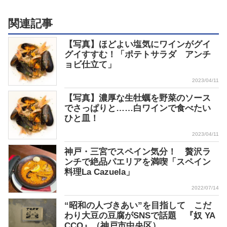
関連記事
【写真】ほどよい塩気にワインがグイ
グイすすむ！「ポテトサラダ アンチ
ョビ仕立て」
2023/04/11
【写真】濃厚な生牡蠣を野菜のソース
でさっぱりと……白ワインで食べたい
ひと皿！
2023/04/11
神戸・三宮でスペイン気分！ 贅沢ラ
ンチで絶品パエリアを満喫「スペイン
料理La Cazuela」
2022/07/14
“昭和の人づきあい”を目指して こだ
わり大豆の豆腐がSNSで話題 『奴 YA
CCO』（神戸市中央区）