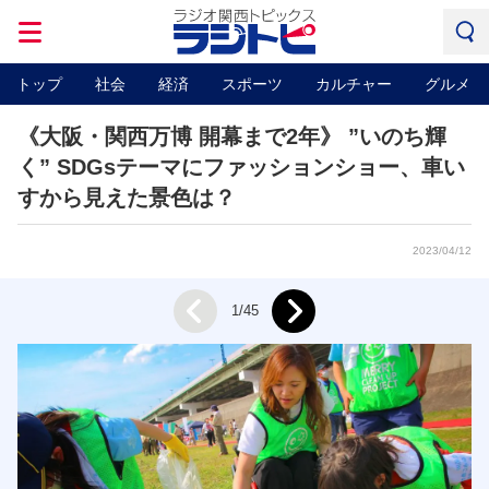
トップ
社会
経済
スポーツ
カルチャー
グルメ
《大阪・関西万博 開幕まで2年》 ”いのち輝
く” SDGsテーマにファッションショー、車い
すから見えた景色は？
2023/04/12
Next
1/45
Prev