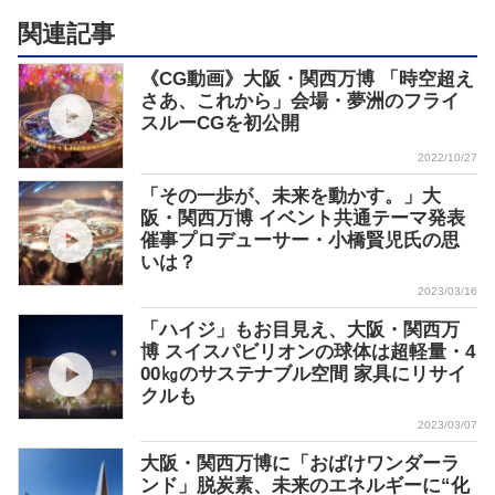
関連記事
《CG動画》大阪・関西万博 「時空超え
さあ、これから」会場・夢洲のフライ
スルーCGを初公開
2022/10/27
「その一歩が、未来を動かす。」大
阪・関西万博 イベント共通テーマ発表
催事プロデューサー・小橋賢児氏の思
いは？
2023/03/16
「ハイジ」もお目見え、大阪・関西万
博 スイスパビリオンの球体は超軽量・4
00㎏のサステナブル空間 家具にリサイ
クルも
2023/03/07
大阪・関西万博に「おばけワンダーラ
ンド」脱炭素、未来のエネルギーに“化