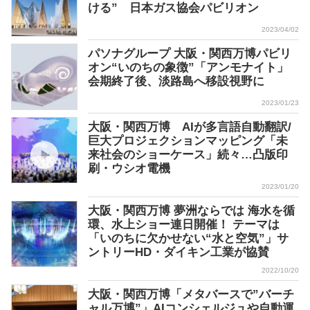
ける” 日本ガス協会パビリオン
2023/04/02
パソナグループ 大阪・関西万博パビリ
オン“いのちの象徴”「アンモナイト」
会期終了後、淡路島へ移設視野に
2023/01/23
大阪・関西万博 AIが多言語自動翻訳/
巨大プロジェクションマッピング「未
来社会のショーケース」続々…凸版印
刷・ウシオ電機
2023/01/20
大阪・関西万博 夢洲ならでは 海水を循
環、水上ショー連日開催！ テーマは
「いのちに欠かせない“水と空気”」サ
ントリーHD・ダイキン工業が協賛
2022/10/20
大阪・関西万博「メタバースで”バーチ
ャル万博”」AIコンシェルジュや自動運