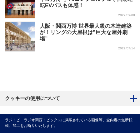
転EVバスも体感！
2022/09/08
大阪・関西万博 世界最大級の木造建築
が！リングの大屋根は”巨大な屋外劇
場”
2022/07/14
クッキーの使用について
ラジトピ ラジオ関西トピックスに掲載されている画像等、全内容の無断転
載、加工をお断りいたします。