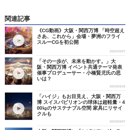
関連記事
《CG動画》大阪・関西万博 「時空超え
さあ、これから」会場・夢洲のフライ
スルーCGを初公開
2022/10/27
「その一歩が、未来を動かす。」大
阪・関西万博 イベント共通テーマ発表
催事プロデューサー・小橋賢児氏の思
いは？
2023/03/16
「ハイジ」もお目見え、大阪・関西万
博 スイスパビリオンの球体は超軽量・4
00㎏のサステナブル空間 家具にリサイ
クルも
2023/03/07