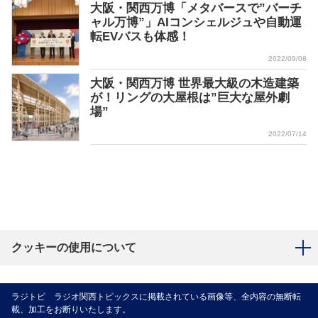
大阪・関西万博「メタバースで”バーチ
ャル万博”」AIコンシェルジュや自動運
転EVバスも体感！
2022/09/08
大阪・関西万博 世界最大級の木造建築
が！リングの大屋根は”巨大な屋外劇
場”
2022/07/14
クッキーの使用について
ラジトピ ラジオ関西トピックスに掲載されている画像等、全内容の無断転
載、加工をお断りいたします。