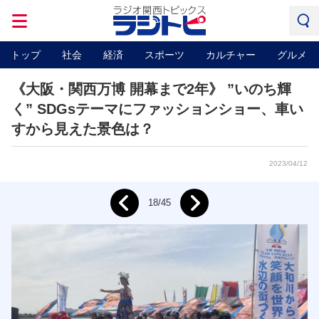
トップ
社会
経済
スポーツ
カルチャー
グルメ
《大阪・関西万博 開幕まで2年》 ”いのち輝
く” SDGsテーマにファッションショー、車い
すから見えた景色は？
2023/04/12
Next
18/45
Prev