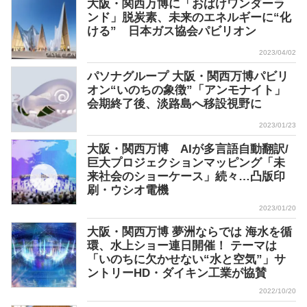
大阪・関西万博に「おばけワンダーラ
ンド」脱炭素、未来のエネルギーに“化
ける” 日本ガス協会パビリオン
2023/04/02
パソナグループ 大阪・関西万博パビリ
オン“いのちの象徴”「アンモナイト」
会期終了後、淡路島へ移設視野に
2023/01/23
大阪・関西万博 AIが多言語自動翻訳/
巨大プロジェクションマッピング「未
来社会のショーケース」続々…凸版印
刷・ウシオ電機
2023/01/20
大阪・関西万博 夢洲ならでは 海水を循
環、水上ショー連日開催！ テーマは
「いのちに欠かせない“水と空気”」サ
ントリーHD・ダイキン工業が協賛
2022/10/20