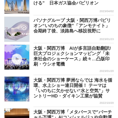
ける” 日本ガス協会パビリオン
2023/04/02
パソナグループ 大阪・関西万博パビリ
オン“いのちの象徴”「アンモナイト」
会期終了後、淡路島へ移設視野に
2023/01/23
大阪・関西万博 AIが多言語自動翻訳/
巨大プロジェクションマッピング「未
来社会のショーケース」続々…凸版印
刷・ウシオ電機
2023/01/20
大阪・関西万博 夢洲ならでは 海水を循
環、水上ショー連日開催！ テーマは
「いのちに欠かせない“水と空気”」サ
ントリーHD・ダイキン工業が協賛
2022/10/20
大阪・関西万博「メタバースで”バーチ
ャル万博”」AIコンシェルジュや自動運