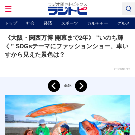
トップ
社会
経済
スポーツ
カルチャー
グルメ
《大阪・関西万博 開幕まで2年》 ”いのち輝
く” SDGsテーマにファッションショー、車い
すから見えた景色は？
2023/04/12
Next
4/45
Prev