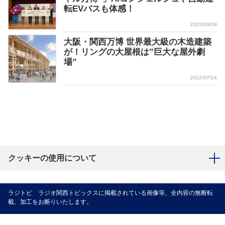
転EVバスも体感！
2022/09/08
大阪・関西万博 世界最大級の木造建築
が！リングの大屋根は”巨大な屋外劇
場”
2022/07/14
クッキーの使用について
ラジトピ ラジオ関西トピックスに掲載されている画像等、全内容の無断転
載、加工をお断りいたします。