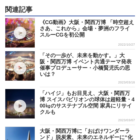
関連記事
《CG動画》大阪・関西万博 「時空超え
さあ、これから」会場・夢洲のフライ
スルーCGを初公開
2022/10/27
「その一歩が、未来を動かす。」大
阪・関西万博 イベント共通テーマ発表
催事プロデューサー・小橋賢児氏の思
いは？
2023/03/16
「ハイジ」もお目見え、大阪・関西万
博 スイスパビリオンの球体は超軽量・4
00㎏のサステナブル空間 家具にリサイ
クルも
2023/03/07
大阪・関西万博に「おばけワンダーラ
ンド」脱炭素、未来のエネルギーに“化