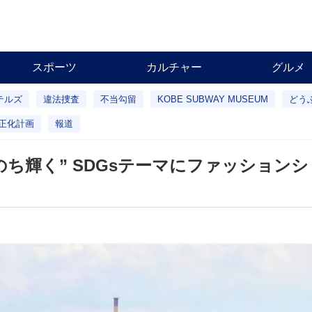
スポーツ
カルチャー
グルメ
テルズ
違法捜査
不当勾留
KOBE SUBWAY MUSEUM
どう
正化計画
報道
のち輝く” SDGsテーマにファッション