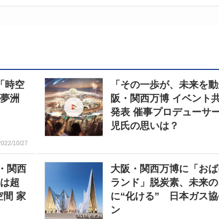
「時空
「その一歩が、未来を動
・夢洲
阪・関西万博 イベント
開
発表 催事プロデューサ
児氏の思いは？
2022/10/27
・関西
大阪・関西万博に「おば
体は超
ランド」脱炭素、未来の
間 家
に“化ける” 日本ガス
ン