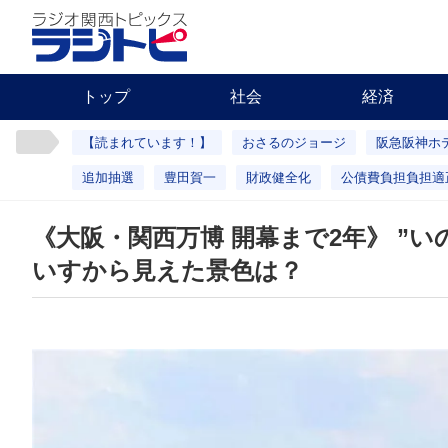
トップ
社会
経済
【読まれています！】
おさるのジョージ
阪急阪神ホ
追加抽選
豊田賀一
財政健全化
公債費負担負担適
《大阪・関西万博 開幕まで2年》 ”い
いすから見えた景色は？