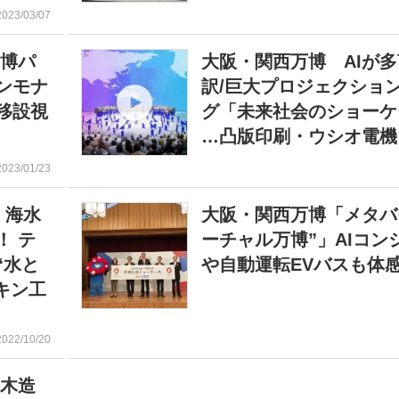
2023/03/07
万博パ
大阪・関西万博 AIが
ンモナ
訳/巨大プロジェクショ
移設視
グ「未来社会のショーケ
…凸版印刷・ウシオ電機
2023/01/23
 海水
大阪・関西万博「メタバ
！ テ
ーチャル万博”」AIコン
“水と
や自動運転EVバスも体
キン工
2022/10/20
の木造