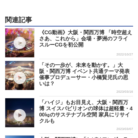
関連記事
《CG動画》大阪・関西万博 「時空超え
さあ、これから」会場・夢洲のフライ
スルーCGを初公開
2022/10/27
「その一歩が、未来を動かす。」大
阪・関西万博 イベント共通テーマ発表
催事プロデューサー・小橋賢児氏の思
いは？
2023/03/16
「ハイジ」もお目見え、大阪・関西万
博 スイスパビリオンの球体は超軽量・4
00㎏のサステナブル空間 家具にリサイ
クルも
2023/03/07