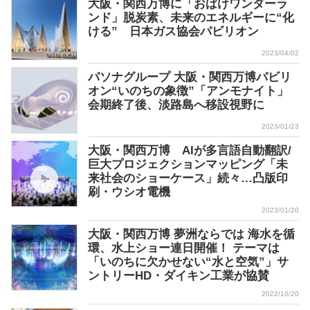
大阪・関西万博に「おばけワンダーラ
ンド」脱炭素、未来のエネルギーに“化
ける” 日本ガス協会パビリオン
2023/04/02
パソナグループ 大阪・関西万博パビリ
オン“いのちの象徴”「アンモナイト」
会期終了後、淡路島へ移設視野に
2023/01/23
大阪・関西万博 AIが多言語自動翻訳/
巨大プロジェクションマッピング「未
来社会のショーケース」続々…凸版印
刷・ウシオ電機
2023/01/20
大阪・関西万博 夢洲ならでは 海水を循
環、水上ショー連日開催！ テーマは
「いのちに欠かせない“水と空気”」サ
ントリーHD・ダイキン工業が協賛
2022/10/20