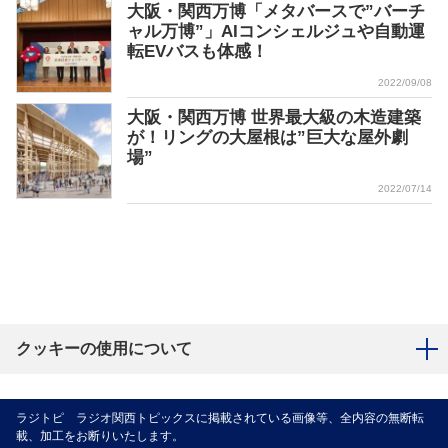
大阪・関西万博「メタバースで”バーチ
ャル万博”」AIコンシェルジュや自動運
転EVバスも体感！
2022/09/08
大阪・関西万博 世界最大級の木造建築
が！リングの大屋根は”巨大な屋外劇
場”
2022/07/14
クッキーの使用について
ラジトピ ラジオ関西トピックスに掲載されている画像等、全内容の無断転
載、加工をお断りいたします。