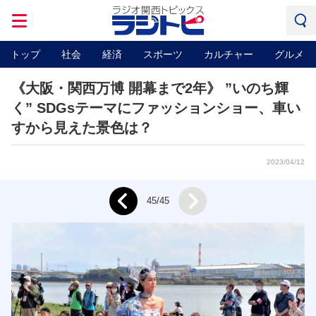
トップ
社会
経済
スポーツ
カルチャー
グルメ
《大阪・関西万博 開幕まで2年》 ”いのち輝
く” SDGsテーマにファッションショー、車い
すから見えた景色は？
2023/04/12
Next
45/45
Prev